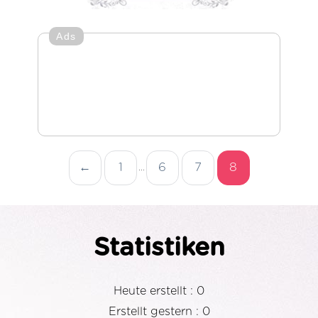
Ads
←
1
6
7
8
...
Statistiken
Heute erstellt : 0
Erstellt gestern : 0