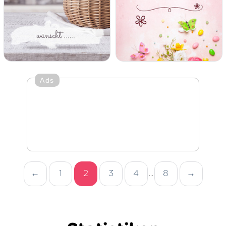
Ads
←
1
2
3
4
8
→
...